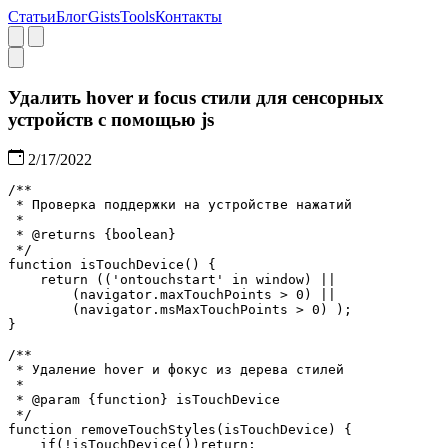
Статьи
Блог
Gists
Tools
Контакты
Удалить hover и focus стили для сенсорных
устройств с помощью js
2/17/2022
/**

 * Проверка поддержки на устройстве нажатий

 *

 * 
@returns
{
boolean
}
 */
function
isTouchDevice
(
)
{
return
(
(
'ontouchstart'
in
window
)
||
(
navigator
.
maxTouchPoints
>
0
)
||
(
navigator
.
msMaxTouchPoints
>
0
)
)
;
}
/**

 * Удаление hover и фокус из дерева стилей

 *

 * 
@param
{
function
}
isTouchDevice
 */
function
removeTouchStyles
(
isTouchDevice
)
{
if
(
!
isTouchDevice
(
)
)
return
;