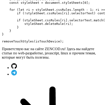
const
 styleSheet 
=
document
.
styleSheets
[
0
]
;
for
(
let
 ri 
=
 styleSheet
.
cssRules
.
length
-
1
;
 ri 
>=
if
(
!
styleSheet
.
cssRules
[
ri
]
.
selectorText
)
cont
if
(
styleSheet
.
cssRules
[
ri
]
.
selectorText
.
match
(
            styleSheet
.
deleteRule
(
ri
)
;
}
}
}
removeTouchStyles
(
isTouchDevice
)
;
Приветствую вас на сайте ZENCOD.ru! Здесь вы найдете
статьи по web-разработке, javascript, linux и прочим темам,
которые могут быть полезны.